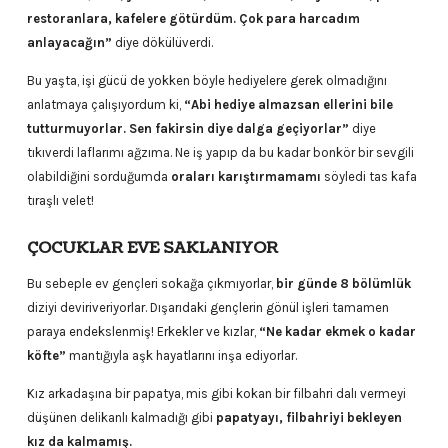
restoranlara, kafelere götürdüm. Çok para harcadım
anlayacağın”
diye dökülüverdi.
Bu yaşta, işi gücü de yokken böyle hediyelere gerek olmadığını
anlatmaya çalışıyordum ki,
“Abi hediye almazsan ellerini bile
tutturmuyorlar. Sen fakirsin diye dalga geçiyorlar”
diye
tıkıverdi laflarımı ağzıma. Ne iş yapıp da bu kadar bonkör bir sevgili
olabildiğini sorduğumda
oraları karıştırmamamı
söyledi tas kafa
tıraşlı velet!
ÇOCUKLAR EVE SAKLANIYOR
Bu sebeple ev gençleri sokağa çıkmıyorlar,
bir günde 8 bölümlük
diziyi deviriveriyorlar. Dışarıdaki gençlerin gönül işleri tamamen
paraya endekslenmiş! Erkekler ve kızlar,
“Ne kadar ekmek o kadar
köfte”
mantığıyla aşk hayatlarını inşa ediyorlar.
Kız arkadaşına bir papatya, mis gibi kokan bir filbahri dalı vermeyi
düşünen delikanlı kalmadığı gibi
papatyayı, filbahriyi bekleyen
kız da kalmamış.