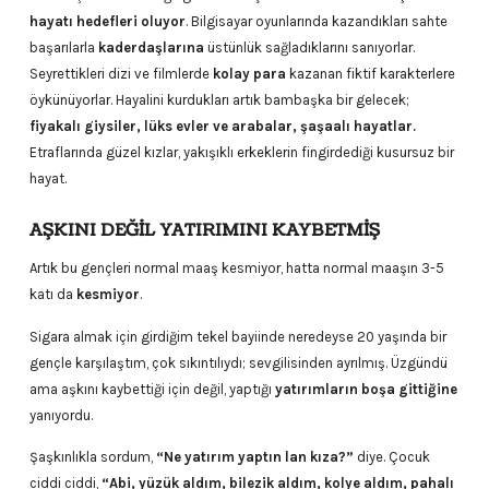
hayatı hedefleri oluyor
. Bilgisayar oyunlarında kazandıkları sahte
başarılarla
kaderdaşlarına
üstünlük sağladıklarını sanıyorlar.
Seyrettikleri dizi ve filmlerde
kolay para
kazanan fiktif karakterlere
öykünüyorlar. Hayalini kurdukları artık bambaşka bir gelecek;
fiyakalı giysiler, lüks evler ve arabalar, şaşaalı hayatlar.
Etraflarında güzel kızlar, yakışıklı erkeklerin fingirdediği kusursuz bir
hayat.
AŞKINI DEĞİL YATIRIMINI KAYBETMİŞ
Artık bu gençleri normal maaş kesmiyor, hatta normal maaşın 3-5
katı da
kesmiyor
.
Sigara almak için girdiğim tekel bayiinde neredeyse 20 yaşında bir
gençle karşılaştım, çok sıkıntılıydı; sevgilisinden ayrılmış. Üzgündü
ama aşkını kaybettiği için değil, yaptığı
yatırımların boşa gittiğine
yanıyordu.
Şaşkınlıkla sordum,
“Ne yatırım yaptın lan kıza?”
diye. Çocuk
ciddi ciddi,
“Abi, yüzük aldım, bilezik aldım, kolye aldım, pahalı