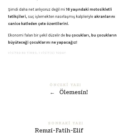
Şimdi daha net anlıyoruz değil mi
16 yaşındaki motosikletli
tetikçileri,
suç işlemekten nasırlaşmış kalpleriyle
akranlarını
canice katleden çete özentilerini.
Ekonomi falan bir şekil düzelir de
bu çocukları, bu çocukların
büyüteceği çocuklarını ne yapacağız!
VISITED 83 TIMES, 1 VISIT(S) TODAY
ÖNCEKI YAZI
←
Ölemesin!
SONRAKI YAZI
Remzi-Fatih-Elif