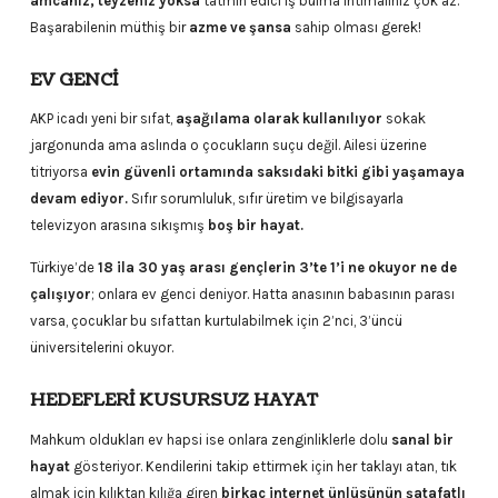
amcanız, teyzeniz yoksa
tatmin edici iş bulma ihtimaliniz çok az.
Başarabilenin müthiş bir
azme ve şansa
sahip olması gerek!
EV GENCİ
AKP icadı yeni bir sıfat,
aşağılama olarak kullanılıyor
sokak
jargonunda ama aslında o çocukların suçu değil. Ailesi üzerine
titriyorsa
evin güvenli ortamında saksıdaki bitki gibi yaşamaya
devam ediyor.
Sıfır sorumluluk, sıfır üretim ve bilgisayarla
televizyon arasına sıkışmış
boş bir hayat.
Türkiye’de
18 ila 30 yaş arası gençlerin 3’te 1’i ne okuyor ne de
çalışıyor
; onlara ev genci deniyor. Hatta anasının babasının parası
varsa, çocuklar bu sıfattan kurtulabilmek için 2’nci, 3’üncü
üniversitelerini okuyor.
HEDEFLERİ KUSURSUZ HAYAT
Mahkum oldukları ev hapsi ise onlara zenginliklerle dolu
sanal bir
hayat
gösteriyor. Kendilerini takip ettirmek için her taklayı atan, tık
almak için kılıktan kılığa giren
birkaç internet ünlüsünün şatafatlı