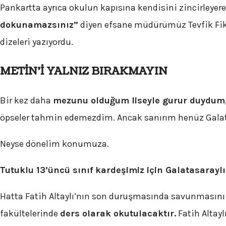
Pankartta ayrıca okulun kapısına kendisini zincirleyer
dokunamazsınız”
diyen efsane müdürümüz Tevfik Fik
dizeleri yazıyordu.
METİN’İ YALNIZ BIRAKMAYIN
Bir kez daha
mezunu olduğum liseyle gurur duydum
öpseler tahmin edemezdim. Ancak sanırım henüz Galat
Neyse dönelim konumuza.
Tutuklu 13’üncü sınıf kardeşimiz için Galatasarayl
Hatta Fatih Altaylı’nın son duruşmasında savunmasını
fakültelerinde
ders olarak okutulacaktır.
Fatih Altayl