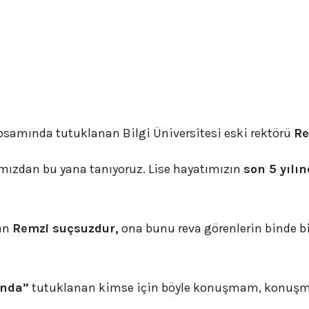
psamında tutuklanan Bilgi Üniversitesi eski rektörü
Re
ğımızdan bu yana tanıyoruz. Lise hayatımızın
son 5 yılın
lan
Remzi suçsuzdur,
ona bunu reva görenlerin binde b
unda”
tutuklanan kimse için böyle konuşmam, konuş