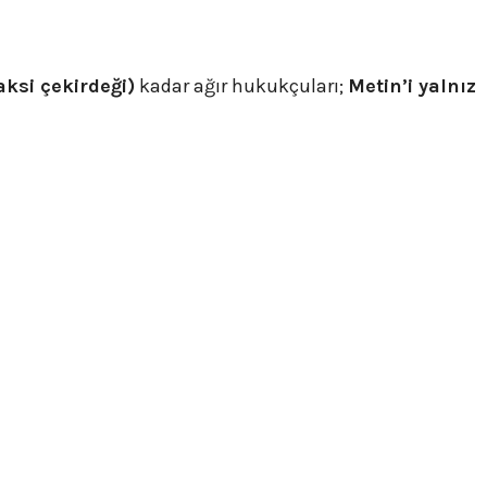
aksi çekirdeği)
kadar ağır hukukçuları;
Metin’i yalnız