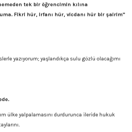
emeden tek bir öğrencimin kılına
ma. Fikri hür, irfanı hür, vicdanı hür bir şairim”
islerle yazıyorum; yaşlandıkça sulu gözlü olacağımı
ede.
ım ülke yalpalamasını durdurunca ileride hukuk
aylarını.