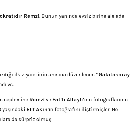
okratıdır Remzi.
Bunun yanında evsiz birine alelade
ırdığı
ilk ziyaretinin anısına düzenlenen
“Galatasaray
ndı vs.
kan cephesine
Remzi
ve
Fatih Altaylı
‘nın fotoğraflarının
20 yaşındaki
Elif Akın
‘ın fotoğrafını iliştirmişler. Ne
nlara da sürpriz olmuş.