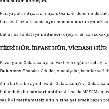
konuşurum kardeşim.
Paraya pula ihtiyacı olmayan, Osmanlı döneminde baka
bir esnaf lokantasında
aynı masada oturup
yemek ısma
Daha nasıl anlatayım,
adamdır
diyeyim en son sokak ja
FİKRİ HÜR, İRFANI HÜR, VİCDANI HÜR
Pazar günü Galatasaraylılar Vakfı’nın organize ettiği
Buluşması”
yapıldı. Ödüller, madalyalar, beratlar verild
Ama bu kez bir ayrıntı vardı, Galatasaray’ı ve Galatasa
bulunduğu bir
pankart astılar
. Altına da MESEM cinay
yazık ki
merhametsizlerin
hızına yetişmek
bazen zor