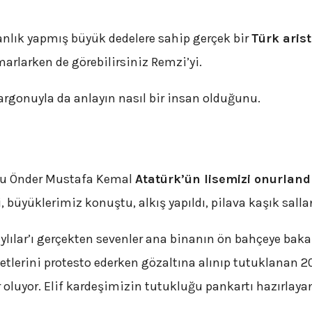
nlık yapmış büyük dedelere sahip gerçek bir
Türk arist
rlarken de görebilirsiniz Remzi’yi.
rgonuyla da anlayın nasıl bir insan olduğunu.
 Ulu Önder Mustafa Kemal
Atatürk’ün lisemizi onurland
i, büyüklerimiz konuştu, alkış yapıldı, pilava kaşık salla
raylılar’ı gerçekten sevenler ana binanın ön bahçeye ba
etlerini protesto ederken gözaltına alınıp tutuklanan 
 oluyor. Elif kardeşimizin tutukluğu pankartı hazırlaya