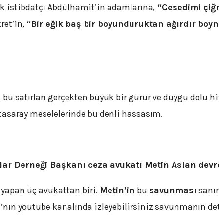
ek istibdatçı Abdülhamit’in adamlarına,
“Cesedimi çiğn
ret’in,
“Bir eğik baş bir boyunduruktan ağırdır boynu
, bu satırları gerçekten büyük bir gurur ve duygu dolu h
asaray meselelerinde bu denli hassasım.
ılar Derneği Başkanı ceza avukatı Metin Aslan devr
 yapan üç avukattan biri.
Metin’in
bu
savunması
sanır
ı’nın youtube kanalında izleyebilirsiniz savunmanın det