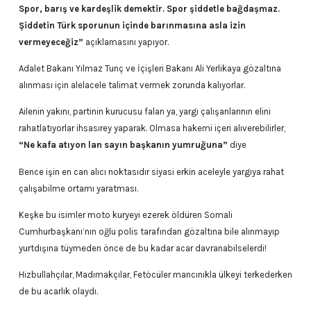
Spor, barış ve kardeşlik demektir. Spor şiddetle bağdaşmaz.
Şiddetin Türk sporunun içinde barınmasına asla izin
vermeyeceğiz”
açıklamasını yapıyor.
Adalet Bakanı Yılmaz Tunç ve İçişleri Bakanı Ali Yerlikaya gözaltına
alınması için alelacele talimat vermek zorunda kalıyorlar.
Ailenin yakını, partinin kurucusu falan ya, yargı çalışanlarının elini
rahatlatıyorlar ihsasırey yaparak. Olmasa hakemi içeri alıverebilirler,
“Ne kafa atıyon lan sayın başkanın yumruğuna”
diye
Bence işin en can alıcı noktasıdır siyasi erkin aceleyle yargıya rahat
çalışabilme ortamı yaratması.
Keşke bu isimler moto kuryeyi ezerek öldüren Somali
Cumhurbaşkanı’nın oğlu polis tarafından gözaltına bile alınmayıp
yurtdışına tüymeden önce de bu kadar acar davranabilselerdi!
Hizbullahçılar, Madımakçılar, Fetöcüler mancınıkla ülkeyi terkederken
de bu acarlık olaydı.