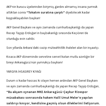
AKP’nin kurucu üyelerinden biriymiş gardını almamış insana yumruk
attıktan sonra
“Tokatım suratına çarptı”
diyebilecek kadar
kaypaklaşabilen başkan!
AKP Genel Başkanı ve aynı zamanda cumhurbaşkanlığı da yapan
Recep Tayyip Erdoğan’ın başbakanlığı sırasında Keçiören’de
oturduğu evin sahibi.
Son yıllarda Ankara’daki cazip müteahhitlik ihaleleri alan bir inşaatçı.
Kısaca AKP döneminde servetine servet katan mutlu azınlığın bir
bireyi Ankaragücü’nün yumrukçu başkanı!
YARGIYA İHSASIREY KIYAĞI
Durum o kadar hassas ki olayın hemen ardından AKP Genel Başkanı
ve aynı zamanda cumhurbaşkanlığı da yapan Recep Tayyip Erdoğan,
“Bu akşam oynanan MKE Ankaragücü-Çaykur Rizespor
müsabakası sonrasında hakem Halil Umut Meler’e yapılan
saldırıyı kınıyor, kendisine geçmiş olsun dileklerimi iletiyorum.