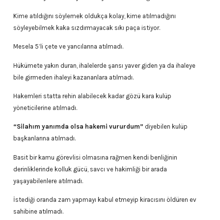
Kime atıldığını söylemek oldukça kolay, kime atılmadığını
söyleyebilmek kaka sızdırmayacak sıkı paça istiyor.
Mesela 5’li çete ve yancılarına atılmadı.
Hükümete yakın duran, ihalelerde şansı yaver giden ya da ihaleye
bile girmeden ihaleyi kazananlara atılmadı.
Hakemleri statta rehin alabilecek kadar gözü kara kulüp
yöneticilerine atılmadı.
“Silahım yanımda olsa hakemi vururdum”
diyebilen kulüp
başkanlarına atılmadı.
Basit bir kamu görevlisi olmasına rağmen kendi benliğinin
derinliklerinde kolluk gücü, savcı ve hakimliği bir arada
yaşayabilenlere atılmadı.
İstediği oranda zam yapmayı kabul etmeyip kiracısını öldüren ev
sahibine atılmadı.