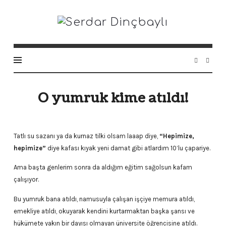
Serdar
Dinçbaylı
O yumruk kime atıldı!
Tatlı su sazanı ya da kurnaz tilki olsam laaap diye,
“Hepimize,
hepimize”
diye kafası kıyak yeni damat gibi atlardım 10’lu çapariye.
Ama başta genlerim sonra da aldığım eğitim sağolsun kafam
çalışıyor.
Bu yumruk bana atıldı, namusuyla çalışan işçiye memura atıldı,
emekliye atıldı, okuyarak kendini kurtarmaktan başka şansı ve
hükümete yakın bir dayısı olmayan üniversite öğrencisine atıldı.