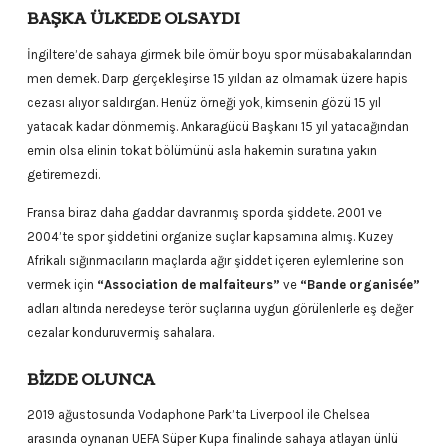
BAŞKA ÜLKEDE OLSAYDI
İngiltere’de sahaya girmek bile ömür boyu spor müsabakalarından
men demek. Darp gerçekleşirse 15 yıldan az olmamak üzere hapis
cezası alıyor saldırgan. Henüz örneği yok, kimsenin gözü 15 yıl
yatacak kadar dönmemiş. Ankaragücü Başkanı 15 yıl yatacağından
emin olsa elinin tokat bölümünü asla hakemin suratına yakın
getiremezdi.
Fransa biraz daha gaddar davranmış sporda şiddete. 2001 ve
2004’te spor şiddetini organize suçlar kapsamına almış. Kuzey
Afrikalı sığınmacıların maçlarda ağır şiddet içeren eylemlerine son
vermek için
“Association de malfaiteurs”
ve
“Bande organisée”
adları altında neredeyse terör suçlarına uygun görülenlerle eş değer
cezalar konduruvermiş sahalara.
BİZDE OLUNCA
2019 ağustosunda Vodaphone Park’ta Liverpool ile Chelsea
arasında oynanan UEFA Süper Kupa finalinde sahaya atlayan ünlü