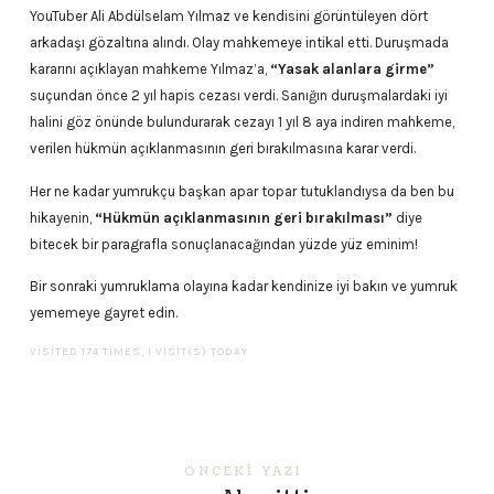
YouTuber Ali Abdülselam Yılmaz ve kendisini görüntüleyen dört
arkadaşı gözaltına alındı. Olay mahkemeye intikal etti. Duruşmada
kararını açıklayan mahkeme Yılmaz’a,
“Yasak alanlara girme”
suçundan önce 2 yıl hapis cezası verdi. Sanığın duruşmalardaki iyi
halini göz önünde bulundurarak cezayı 1 yıl 8 aya indiren mahkeme,
verilen hükmün açıklanmasının geri bırakılmasına karar verdi.
Her ne kadar yumrukçu başkan apar topar tutuklandıysa da ben bu
hikayenin,
“Hükmün açıklanmasının geri bırakılması”
diye
bitecek bir paragrafla sonuçlanacağından yüzde yüz eminim!
Bir sonraki yumruklama olayına kadar kendinize iyi bakın ve yumruk
yememeye gayret edin.
VISITED 174 TIMES, 1 VISIT(S) TODAY
ÖNCEKI YAZI